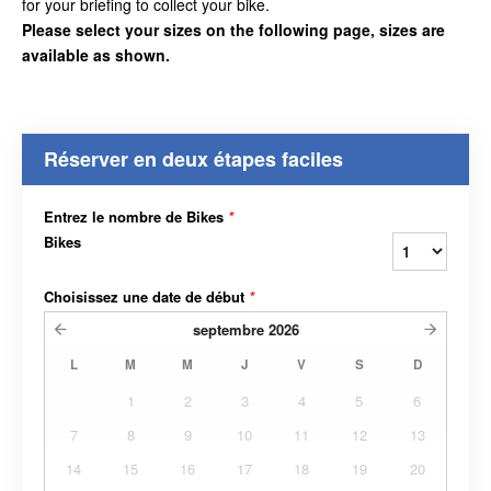
for your briefing to collect your bike.
Please select your sizes on the following page, sizes are
available as shown.
Réserver en deux étapes faciles
Entrez le nombre de Bikes
*
Bikes
Choisissez une date de début
*
septembre
2026
L
M
M
J
V
S
D
1
2
3
4
5
6
7
8
9
10
11
12
13
14
15
16
17
18
19
20