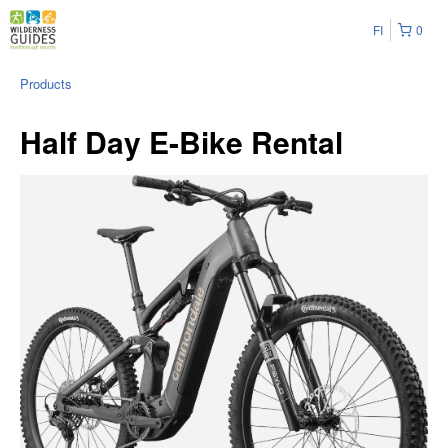
FI
0
Products
Half Day E-Bike Rental