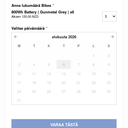
Anna lukumäärä Bikes
*
800Wh Battery | Gunmetal Grey | x6
Alkaen
120,00 NZD
Valitse päivämäärä
*
elokuuta
2026
M
T
K
T
P
L
S
1
2
3
4
5
6
7
8
9
10
11
12
13
14
15
16
17
18
19
20
21
22
23
24
25
26
27
28
29
30
31
VARAA TÄSTÄ