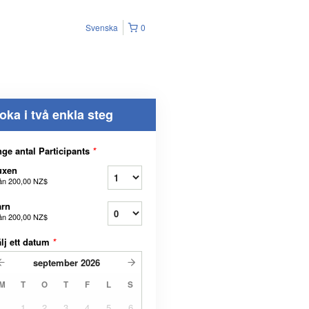
Svenska
0
oka i två enkla steg
ge antal Participants
*
uxen
ån
200,00 NZ$
arn
ån
200,00 NZ$
lj ett datum
*
september
2026
M
T
O
T
F
L
S
1
2
3
4
5
6