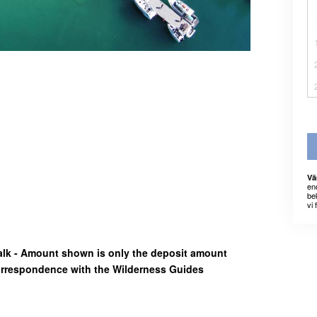
Vä
en
bek
vi 
lk - Amount shown is only the deposit amount
correspondence with the Wilderness Guides