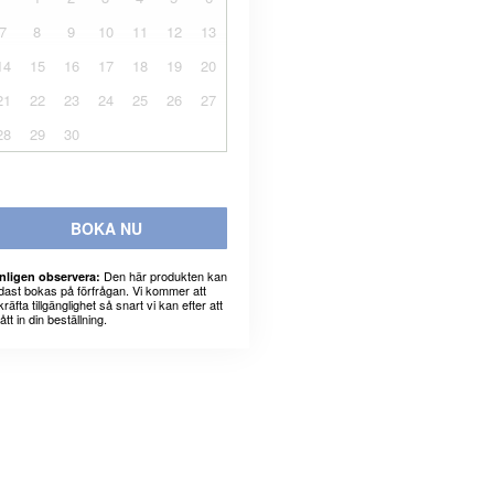
7
8
9
10
11
12
13
14
15
16
17
18
19
20
21
22
23
24
25
26
27
28
29
30
BOKA NU
Den här produkten kan
nligen observera:
dast bokas på förfrågan. Vi kommer att
räfta tillgänglighet så snart vi kan efter att
fått in din beställning.