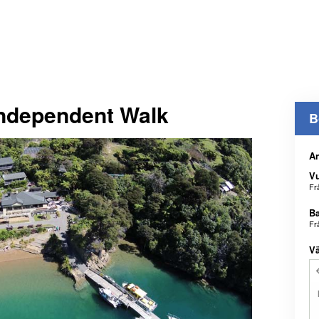
ndependent Walk
B
An
V
Fr
B
Fr
Vä