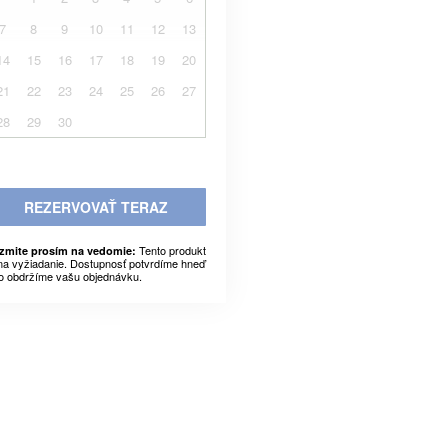
7
8
9
10
11
12
13
14
15
16
17
18
19
20
21
22
23
24
25
26
27
28
29
30
REZERVOVAŤ TERAZ
Tento produkt
zmite prosím na vedomie:
 na vyžiadanie. Dostupnosť potvrdíme hneď
o obdržíme vašu objednávku.