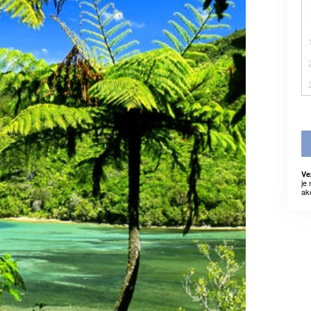
Ve
je
ak