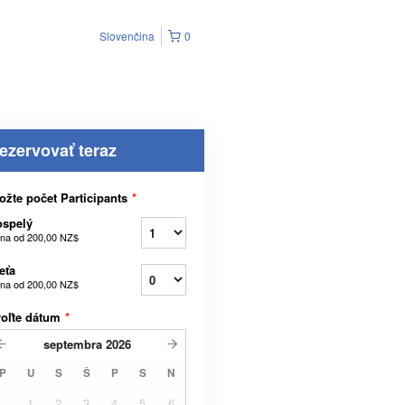
Slovenčina
0
ezervovať teraz
ožte počet Participants
*
ospelý
na od
200,00 NZ$
eťa
na od
200,00 NZ$
voľte dátum
*
septembra
2026
P
U
S
Š
P
S
N
1
2
3
4
5
6