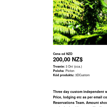
Cena od
NZD
200,00 NZ$
Trvanie:
3 Dní (cca.)
Poloha
: Picton
Kód produktu:
3DCustom
Three day custom independent w
Price, lodging etc as per email 
Reservations Team. Amount show