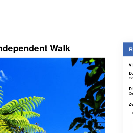
ndependent Walk
R
Vl
D
Ce
Di
Ce
Z