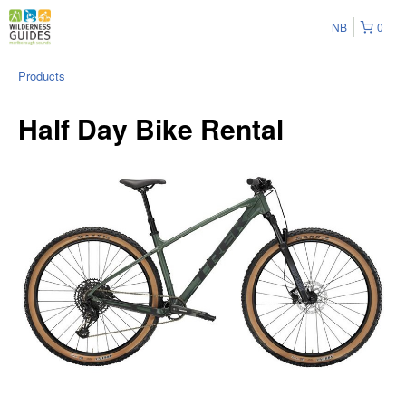
NB
0
Products
Half Day Bike Rental