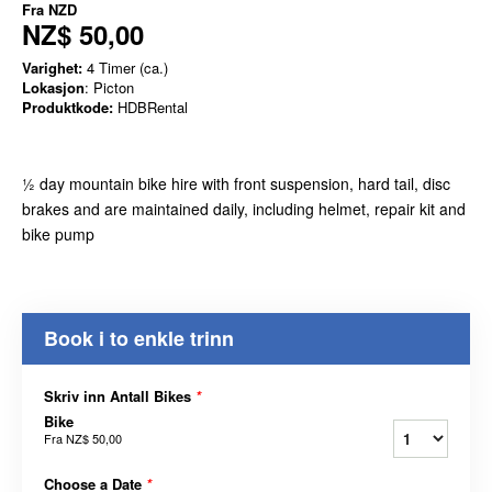
Fra
NZD
NZ$ 50,00
Varighet:
4 Timer (ca.)
Lokasjon
: Picton
Produktkode:
HDBRental
½ day mountain bike hire with front suspension, hard tail, disc
brakes and are maintained daily, including helmet, repair kit and
bike pump
Book i to enkle trinn
Skriv inn Antall Bikes
*
Bike
Fra
NZ$ 50,00
Choose a Date
*