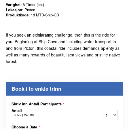
Varighet:
8 Timer (ca.)
Lokasjon
: Picton
Produktkode:
1d MTB-Ship-CB
If you seek an exhilarating challenge, then this is the ride for
you! Beginning at Ship Cove and including water transport to
and from Picton, this coastal ride includes demands aplenty as
well as many rewards of beautiful sea views and pristine native
forest.
Book i to enkle trinn
Skriv inn Antall Participants
*
Antall
Fra
NZ$ 245,00
Choose a Date
*