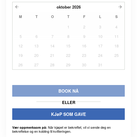
oktober
2026
M
T
O
T
F
L
S
1
2
3
4
5
6
7
8
9
10
11
12
13
14
15
16
17
18
19
20
21
22
23
24
25
26
27
28
29
30
31
BOOK NÅ
ELLER
KJøP SOM GAVE
Når kjøpet er bekreftet, vil vi sende deg en
Vær oppmerksom på:
bekreftelse og en kobling til kvitteringen.